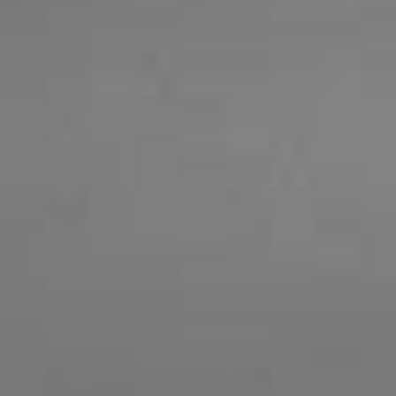
2024.12.01
【年末年始のお休みのご案内】
12月28日(土)〜1月4日(土)まで年末年始のお休
とさせて頂きます。
お休み期間中の、ご予約、お問い合わせ等は、
問い合わせフォーム
にてご連絡ください。宜し
お願い致します。
なお、返信は1月6日(月)からとなります。
ご迷惑をおかけ致しますが、宜しくお願い致し
す。
2024.04.22
【ゴールデンウィークのお知らせ】
5月3日(金)～5月8日(水)までお休みとさせてい
だきます。
お休み中のご予約、お問い合わせ等は、
お問い
わせフォーム
にてご連絡ください。(お電話での
対応はしておりません)
お休み明けより順次対応させていただきます。
ご迷惑をおかけ致しますが、宜しくお願い致し
す。
2023.11.29
【年末年始のお休みのご案内】
12月29日(金)〜1月4日(木)まで年末年始のお休