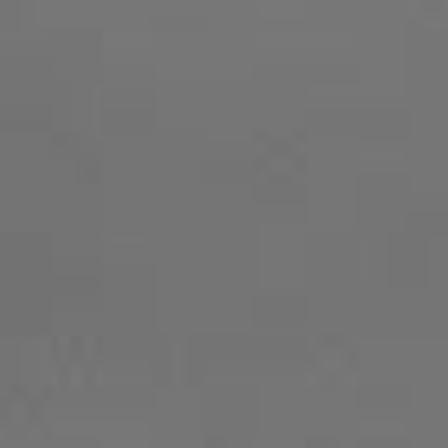
お休み期間中は
お問い合わせフォーム
にてご連
ください。
2022.04.15
【ゴールデンウィークのお知らせ】
5月3日(火)、土曜日(定休日)以外、全て営業して
おります。
※グループレッスンはお休みですが、プライベ
トレッスンは行っています。
ご予約、お問い合わせ等は、
お問い合わせフォ
ム
にてご連絡ください。宜しくお願い致します
2021.12.13
【年末年始のお休みのご案内】
12月30日(木)～1月3日(月)まで年末年始のお休
とさせて頂きます。
お休み期間中は
お問い合わせフォーム
にてご連
ください。
2021.04.20
【ゴールデンウィークのお休みのご案内】
4月29日(木)～5月5日(水)まではレッスンをお休
みさせて頂きます。