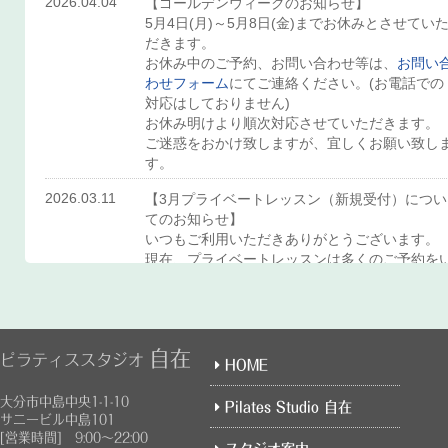
2026.04.04
【ゴールデンウィークのお知らせ】
5月4日(月)～5月8日(金)までお休みとさせてい
だきます。
お休み中のご予約、お問い合わせ等は、
お問い
わせフォーム
にてご連絡ください。(お電話での
対応はしておりません)
お休み明けより順次対応させていただきます。
ご迷惑をおかけ致しますが、宜しくお願い致し
す。
2026.03.11
【3月プライベートレッスン（新規受付）につい
てのお知らせ】
いつもご利用いただきありがとうございます。
現在、プライベートレッスンは多くのご予約を
ただいており、既存のお客様のご予約を優先さ
ていただいております。
そのため、3月の新規受付は行っておりません。
自在
ピラティススタジオ
HOME
なお、4月のご予約はすでに受付を開始しており
ます。
大分市中島中央1-1-10
Pilates Studio 自在
毎月ご予約が埋まりやすくなっておりますので
サニービル中島101
[営業時間] 9:00～22:00
ご希望の方はお早めにお問い合わせください。