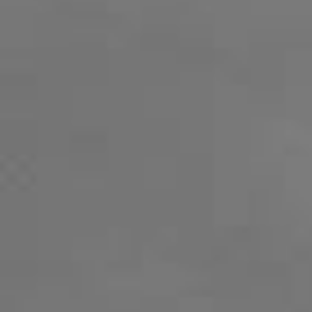
とさせて頂きます。
お休み期間中の、ご予約、お問い合わせ等は、
問い合わせフォーム
にてご連絡ください。宜し
お願い致します。
なお、返信は1月5日(金)からとなります。
ご迷惑をおかけ致しますが、宜しくお願い致し
す。
2023.04.21
【ゴールデンウィークのお知らせ】
[グループレッスン]
５月１日(月)～５月５日(金)
[プライベートレッスン]
５月４日(木)～５月７日(日)
お休みとさせいただきます。
グループレッスンとプライベートレッスンのお
みが違うので、お気をつけください。
お休み期間中は
お問い合わせフォーム
にてご連
ください。
2022.12.05
【年末年始のお休みのご案内】
12月30日(金)～1月3日(火)まで年末年始のお休
とさせて頂きます。