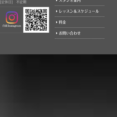
スタジオ案内
[定休日] 不定期
新規のお客様は、ホームページのお問い合わせ
レッスン＆スケジュール
ォームよりご予約ください。
皆さまのご予約を心よりお待ちしております。
料金
2025.12.27
【1月プライベートレッスン空き状況】
平日19:00以降は満席。
お問い合わせ
日曜日は僅かですが空きがあります。
平日はまだ空きがあるので、お問い合わせフォ
ムにてご連絡ください。
2025.12.22
【年末年始のお休みのご案内】
12月30日(火)～1月4日(日)まで 年末年始のお休
とさせて頂きます。
お休み期間中の、ご予約、お問い合わせ等は、
問い合わせフォーム
にてご連絡ください。宜し
お願い致します。
なお、返信は1月5日(月)からとなります。
ご迷惑をおかけ致しますが、宜しくお願い致し
す。
2025.07.26
【夏季休業日のお知らせ】
8月11日(月)～8月16日(土)までお休みとさせて