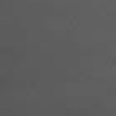
>>> 詳しくはこちらから
2020.04.07
【会員の皆様へレッスンに関するお知らせ】
新型コロナウィルス感染拡大防止を考慮し、昨
4月6日（月）～2週間はすべてのクラスにおい
レッスンをクローズとさせて頂きます。
>>> 詳しくはこちらから
2020.03.24
【感染症対策について】
当スタジオの新型コロナウイルス感染症への対
についてご案内いたします。
>>> 詳しくはこちらから
2020.03.03
【臨時休業のお知らせ】
新型コロナウイルス感染症の感染予防・拡散防
のため、3/3（火）～3/15（日）まで臨時休業い
たします。
ご迷惑をおかけしますが、何卒ご理解とご協力
賜りますよう、よろしくお願いいたします。
なお、再開日は3月16日（月）を予定しており
すが、各種状況を考慮しながら判断してまいり
す。