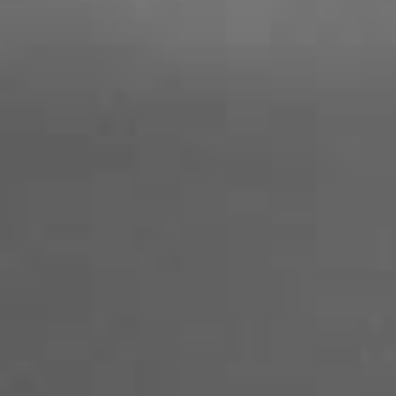
グループクラスを新設しました。
木曜日12:00～(70分間)
3名までのクラスにつき、2名のみ募集いたしま
す。
詳細は
こちらから
もしくはお電話でご連絡ください。
2020.06.12
【6月からのレッスンに関するお知らせ】
>>> 6月以降のオンラインレッスンを含むレッス
ン内容とスケジュールはこちら
2020.05.09
【5月からのレッスン内容に関するお知らせ】
>>> 会員様およびレッスン受講希望の方へのお
らせ
>>> 5月の臨時スケジュールとレッスン内容のお
知らせ
2020.04.18
【会員の皆様へスタジオ一時クローズに関する
知らせ】
新型コロナウィルス感染拡大防止に伴う緊急事
宣言の発令を受け、再度、4月20日（月）～5月
日（木）まではスタジオをクローズとさせて頂
ます。