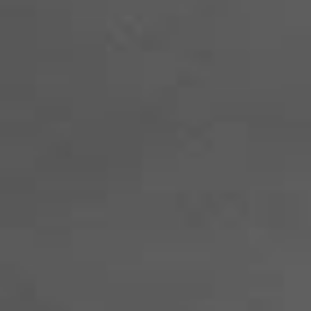
2019.12.16
【ワークショップのご案内】
『腸活で健康に美しく』
日時:1月19日(日)10:00〜11:30(1時間半～2時間
場所:Pilates Studio 自在 料金:¥2,500
※血流測定、アドバイス(¥500)限定8名
持ち物:動きやすい服装、飲み物
https://www.instagram.com/p/B6ASiHyAbLG/
2019.11.27
【年末年始のお休みのご案内】
12月31日(火)午後～1月5日(日)まではレッスン
お休みさせて頂きます。
お休み期間中は、
お問い合わせフォーム
にてご
絡ください。受付はしておりますが、返信は1月
日(月)以降となります。ご迷惑をおかけ致しま
が、宜しくお願い致します。
2019.09.13
【臨時休業のご案内】
9月13日(金)～9月16日(月)までは勉強会出席の
レッスンをお休みさせて頂きます。
お休み期間中は、
メールでのお問い合わせ
のみ
付しております。