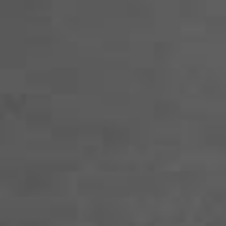
ご迷惑をおかけ致しますが、宜しくお願い致し
す。
2019.08.07
【お盆休みのご案内】
8月13日(火)～8月15日(木)まではレッスンをお
みさせて頂きます。
お休み期間中は、
メールでのお問い合わせ
のみ
付しておりますが、返信は8月16日(金)以降とな
ります。ご迷惑をおかけ致しますが、宜しくお
い致します。
2019.04.13
【ゴールデンウィークのお休みのご案内】
5月1日(水)～5月5日(日)まではレッスンをお休
させて頂きます。
お休み期間中は、
お問い合わせフォーム
にて受
しておりますが、返信は5月6日(月)以降となり
す。ご迷惑をおかけ致しますが、宜しくお願い
します。
2018.11.20
【年末年始のお休みのご案内】
1月1日(火)～1月6日(日)まではレッスンをお休