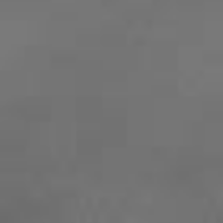
ご予約、お問い合わせ等は、
お問い合わせフォ
ム
にてご連絡ください。宜しくお願い致します
2021.03.19
【営業時間内のセールス電話について】
当店へ営業される営業担当者様は、お問合せフ
ームよりご連絡ください。
2020.12.03
【年末年始のお休みのご案内】
12月30日(水)～1月3日(日)まで年末年始のお休
とさせて頂きます。
お休みの期間は
お問い合わせフォーム
にてご連
ください。
2020.11.02
【ママピラティス新設のお知らせ】
Babyと一緒のグループレッスン(６０分)のママ
ラティス始めます。
3名までのクラスです。
>>> 詳細は
こちらから
もしくはお電話でご連絡ください。
2020.09.23
【グループクラス新設のお知らせ】